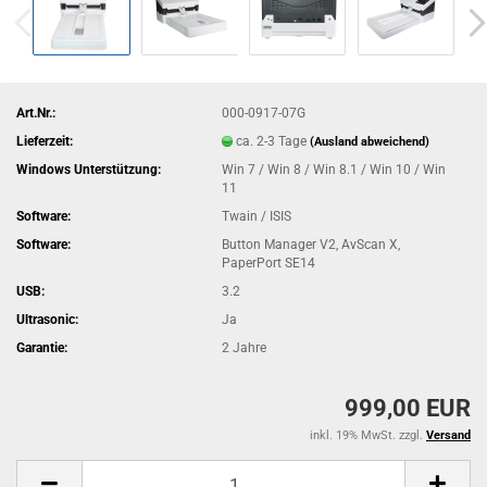
Art.Nr.:
000-0917-07G
Lieferzeit:
ca. 2-3 Tage
(Ausland abweichend)
Windows Unterstützung:
Win 7 / Win 8 / Win 8.1 / Win 10 / Win
11
Software:
Twain / ISIS
Software:
Button Manager V2, AvScan X,
PaperPort SE14
USB:
3.2
Ultrasonic:
Ja
Garantie:
2 Jahre
999,00 EUR
inkl. 19% MwSt. zzgl.
Versand