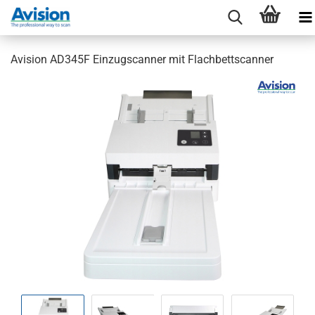
Avision AD345F Einzugscanner mit Flachbettscanner