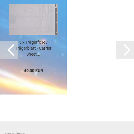
5 x Trägerfolie /
Trägerblatt - Carrier
Sheet...
49,00 EUR