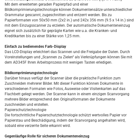
Mit dem erweiterten geraden Papierpfad und einer
Bildkomprimierungstechnologie können Dokumentensätze unterschiedlicher
Grammatur gescannt, zugeschnitten und entzerrt werden. Bis zu
Papierformaten von 50x50 mm (2x2 in.) und 242x 356 mm (9.5 x 14 in.) sind
mit dem Einzugsscanner zu erzielen. Der automatische Dokumenteneinzug
eignet sich zusätzlich für geprägte Karten wie u.a. die Kranken- und
Kreditkarten bis zu einer Stärke von 1,25 mm.
Einfach zu bedienendes Farb-Display
Das LCD-Display erleichtert das Scannen und die Freigabe der Daten. Durch
Voreinstellungen und „Scannen zu Zielen“ als Verknüpfungen können Sie mit
dem AD345F Ihren Arbeitsprozess mit wenigen Tasten erledigen.
Bildkomprimierungstechnologie
Darüber hinaus verfügt der Scanner über die praktische Funktion zum
Zuschneiden mehrerer Bilder. Mit dieser Funktion können Dokumente in
verschiedenen Formaten wie Fotos, Ausweise oder Visitenkarten auf das
Flachbett gelegt werden. Der Scanner kann in einem einzigen Scanvorgang
mehrere Bilder entsprechend den Originalformaten der Dokumente
zuschneiden und erstellen.
Papierschutztechnologie
Die fortschrittliche Papierschutztechnologie schützt wertvolles Papier vor
Papierstau und Beschädigung, indem der Scanvorgang angehalten wird,
sobald eine verzerrte Seite erkannt wird.
Gegenläufige Rolle für sicheren Dokumenteneinzug