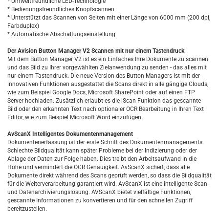
* Umweltfreundliche LED-Technologie
* Bedienungsfreundliches Knopfscannen
* Unterstützt das Scannen von Seiten mit einer Länge von 6000 mm (200 dpi,
Farbduplex)
* Automatische Abschaltungseinstellung
Der Avision Button Manager V2 Scannen mit nur einem Tastendruck
Mit dem Button Manager V2 ist es ein Einfaches Ihre Dokumente zu scannen
und das Bild zu Ihrer vorgewählten Zielanwendung zu senden - das alles mit
nur einem Tastendruck. Die neue Version des Button Managers ist mit der
innovativen Funktionen ausgestattet die Scans direkt in alle gängige Clouds,
wie zum Beispiel Google Docs, Microsoft SharePoint oder auf einen FTP
Server hochladen. Zusätzlich erlaubt es die iScan Funktion das gescannte
Bild oder den erkannten Text nach optionaler OCR Bearbeitung in Ihren Text
Editor, wie zum Beispiel Microsoft Word einzufügen.
AvScanX Intelligentes Dokumentenmanagement
Dokumentenerfassung ist der erste Schritt des Dokumentenmanagements.
Schlechte Bildqualität kann später Probleme bei der Indizierung oder der
Ablage der Daten zur Folge haben. Dies treibt den Arbeitsaufwand in die
Höhe und vermindert die OCR Genauigkeit. AvScanX sichert, dass alle
Dokumente direkt während des Scans geprüft werden, so dass die Bildqualität
für die Weiterverarbeitung garantiert wird. AvScanX ist eine intelligente Scan-
und Datenarchivierungslösung. AVScanX bietet vielfältige Funktionen,
gescannte Informationen zu konvertieren und für den schnellen Zugriff
bereitzustellen.