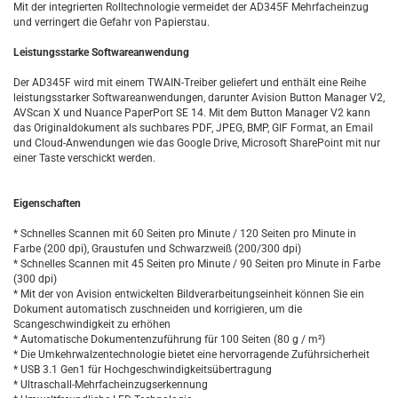
Mit der integrierten Rolltechnologie vermeidet der AD345F Mehrfacheinzug
und verringert die Gefahr von Papierstau.
Leistungsstarke Softwareanwendung
Der AD345F wird mit einem TWAIN-Treiber geliefert und enthält eine Reihe
leistungsstarker Softwareanwendungen, darunter Avision Button Manager V2,
AVScan X und Nuance PaperPort SE 14. Mit dem Button Manager V2 kann
das Originaldokument als suchbares PDF, JPEG, BMP, GIF Format, an Email
und Cloud-Anwendungen wie das Google Drive, Microsoft SharePoint mit nur
einer Taste verschickt werden.
Eigenschaften
* Schnelles Scannen mit 60 Seiten pro Minute / 120 Seiten pro Minute in
Farbe (200 dpi), Graustufen und Schwarzweiß (200/300 dpi)
* Schnelles Scannen mit 45 Seiten pro Minute / 90 Seiten pro Minute in Farbe
(300 dpi)
* Mit der von Avision entwickelten Bildverarbeitungseinheit können Sie ein
Dokument automatisch zuschneiden und korrigieren, um die
Scangeschwindigkeit zu erhöhen
* Automatische Dokumentenzuführung für 100 Seiten (80 g / m²)
* Die Umkehrwalzentechnologie bietet eine hervorragende Zuführsicherheit
* USB 3.1 Gen1 für Hochgeschwindigkeitsübertragung
* Ultraschall-Mehrfacheinzugserkennung