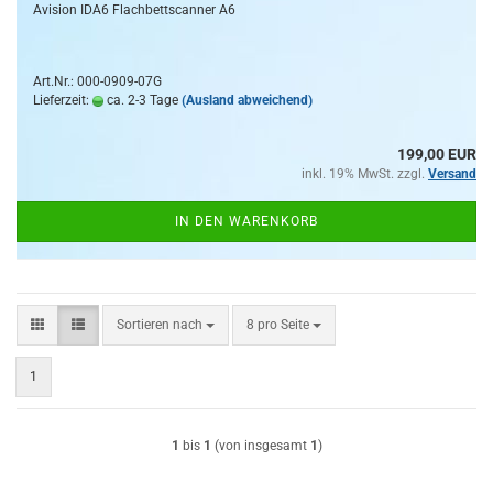
Avision IDA6 Flachbettscanner A6
Art.Nr.: 000-0909-07G
Lieferzeit:
ca. 2-3 Tage
(Ausland abweichend)
199,00 EUR
inkl. 19% MwSt. zzgl.
Versand
IN DEN WARENKORB
Sortieren nach
pro Seite
Sortieren nach
8 pro Seite
1
1
bis
1
(von insgesamt
1
)