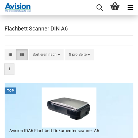
Flachbett Scanner DIN A6
Sortieren nach
pro Seite
Sortieren nach
8 pro Seite
1
TOP
Avision IDA6 Flachbett Dokumentenscanner A6