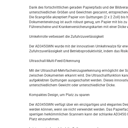
Dank des fortschrittlichen geraden Papierpfads und der Bildve
unterschiedlichen Größen und Gewichten gescannt, entsprechen
Die Scangröße akzeptiert Papier von Quittungen (2 x 2 Zoll) bis
Dokumenteneinzug ist auch robust genug, um Papier mit bis zu 
Führerscheine und Krankenversicherungskarten mit einer Dicke 
Umkehrrolle verbessert die Zufuhrzuverlässigkeit
Der AD345GWN wurde mit der innovativen Umkehrwalze für erwei
Zufuhrzuverlässigkeit und Betriebsproduktivität, indem das Risik
Ultraschall-Multi-Feed-Erkennung
Mit der Ultraschall-Mehrfacheinzugserkennung ermöglicht der S
zwischen Dokumenten erkannt wird. Die Ultraschallfunktion ka
aufgeklebten Quittungen ausgeschaltet werden. Dieses innovati
unterschiedlichem Gewicht oder unterschiedlicher Dicke.
Kompaktes Design, um Platz zu sparen
Der AD345GWN verfügt über ein einzigartiges und elegantes Des
werden können, wenn sie nicht verwendet werden. Das Papierfac
sperrigen herkömmlichen Scannern kann der schlanke AD345G lei
Platz einzunehmen.