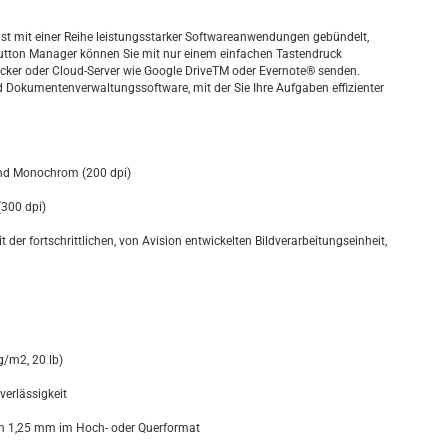
ist mit einer Reihe leistungsstarker Softwareanwendungen gebündelt,
Button Manager können Sie mit nur einem einfachen Tastendruck
ucker oder Cloud-Server wie Google DriveTM oder Evernote® senden.
 Dokumentenverwaltungssoftware, mit der Sie Ihre Aufgaben effizienter
und Monochrom (200 dpi)
(300 dpi)
r fortschrittlichen, von Avision entwickelten Bildverarbeitungseinheit,
g/m2, 20 lb)
verlässigkeit
von 1,25 mm im Hoch- oder Querformat