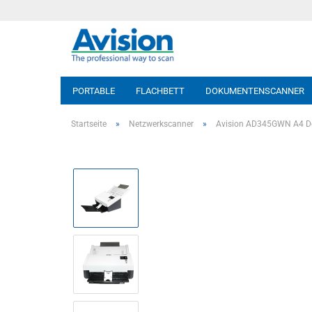
PORTABLE
FLACHBETT
DOKUMENTENSCANNER
Startseite
»
Netzwerkscanner
»
Avision AD345GWN A4 D