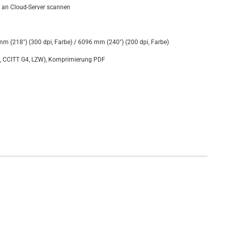
2 an Cloud-Server scannen
mm (218") (300 dpi, Farbe) / 6096 mm (240") (200 dpi, Farbe)
, CCITT G4, LZW), Komprimierung PDF