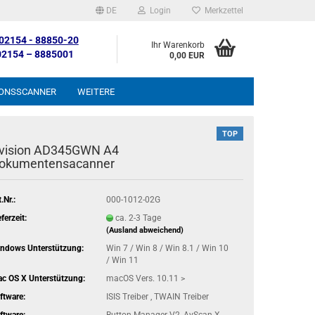
DE
Login
Merkzettel
: 02154 - 88850-20
Ihr Warenkorb
 02154 – 8885001
0,00 EUR
ONSSCANNER
WEITERE
TOP
vision AD345GWN A4
okumentensacanner
.Nr.:
000-1012-02G
eferzeit:
ca. 2-3 Tage
(Ausland abweichend)
ndows Unterstützung:
Win 7 / Win 8 / Win 8.1 / Win 10
/ Win 11
c OS X Unterstützung:
macOS Vers. 10.11 >
ftware:
ISIS Treiber , TWAIN Treiber
ftware:
Button Manager V2, AvScan X,