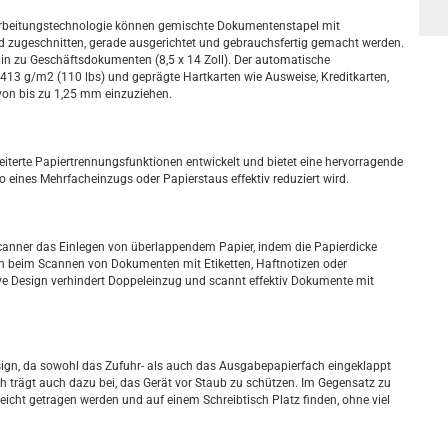
rarbeitungstechnologie können gemischte Dokumentenstapel mit
d zugeschnitten, gerade ausgerichtet und gebrauchsfertig gemacht werden.
 hin zu Geschäftsdokumenten (8,5 x 14 Zoll). Der automatische
413 g/m2 (110 lbs) und geprägte Hartkarten wie Ausweise, Kreditkarten,
von bis zu 1,25 mm einzuziehen.
terte Papiertrennungsfunktionen entwickelt und bietet eine hervorragende
o eines Mehrfacheinzugs oder Papierstaus effektiv reduziert wird.
canner das Einlegen von überlappendem Papier, indem die Papierdicke
nn beim Scannen von Dokumenten mit Etiketten, Haftnotizen oder
ve Design verhindert Doppeleinzug und scannt effektiv Dokumente mit
ign, da sowohl das Zufuhr- als auch das Ausgabepapierfach eingeklappt
h trägt auch dazu bei, das Gerät vor Staub zu schützen. Im Gegensatz zu
cht getragen werden und auf einem Schreibtisch Platz finden, ohne viel