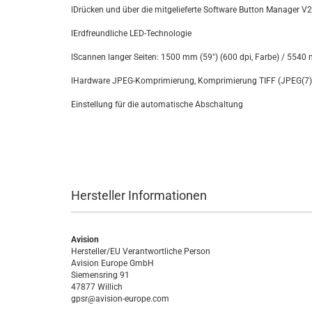
lDrücken und über die mitgelieferte Software Button Manager V
lErdfreundliche LED-Technologie
lScannen langer Seiten: 1500 mm (59") (600 dpi, Farbe) / 5540 
lHardware JPEG-Komprimierung, Komprimierung TIFF (JPEG(7)
Einstellung für die automatische Abschaltung
Hersteller Informationen
Avision
Hersteller/EU Verantwortliche Person
Avision Europe GmbH
Siemensring 91
47877 Willich
gpsr@avision-europe.com