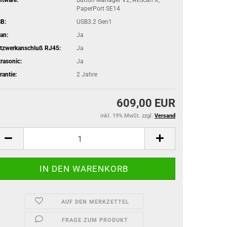
PaperPort SE14
B:
USB3.2 Gen1
an:
Ja
tzwerkanschluß RJ45:
Ja
trasonic:
Ja
rantie:
2 Jahre
609,00 EUR
inkl. 19% MwSt. zzgl.
Versand
AUF DEN MERKZETTEL
FRAGE ZUM PRODUKT