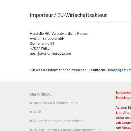
Importeur / EU-Wirtschaftsakteur
Hersteller/EU Verantwortliche Person
Avision Europe GmbH
Siemensring 91
47877 Willich
gpsr@avision-europe.com
Für weitere Informationen besuchen Sie bitte die
Homepage
zu d
Sonderkon
MEHR ÜBER...
Einrichtu
Impressum & Informationen
Avision b
AGB
Einrichtu
einen neu
Privatsphäre und Datenschutz
Leistung
wie Auss
Widerrufsrecht & Muster-Widerrufsformular