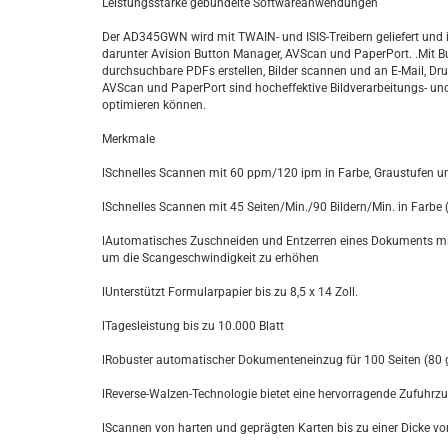
Leistungsstarke gebündelte Softwareanwendungen
Der AD345GWN wird mit TWAIN- und ISIS-Treibern geliefert und 
darunter Avision Button Manager, AVScan und PaperPort. .Mit 
durchsuchbare PDFs erstellen, Bilder scannen und an E-Mail, Dr
AVScan und PaperPort sind hocheffektive Bildverarbeitungs- und
optimieren können.
Merkmale
lSchnelles Scannen mit 60 ppm/120 ipm in Farbe, Graustufen 
lSchnelles Scannen mit 45 Seiten/Min./90 Bildern/Min. in Farbe 
lAutomatisches Zuschneiden und Entzerren eines Dokuments mit de
um die Scangeschwindigkeit zu erhöhen
lUnterstützt Formularpapier bis zu 8,5 x 14 Zoll.
lTagesleistung bis zu 10.000 Blatt
lRobuster automatischer Dokumenteneinzug für 100 Seiten (80 
lReverse-Walzen-Technologie bietet eine hervorragende Zufuhrzu
lScannen von harten und geprägten Karten bis zu einer Dicke 