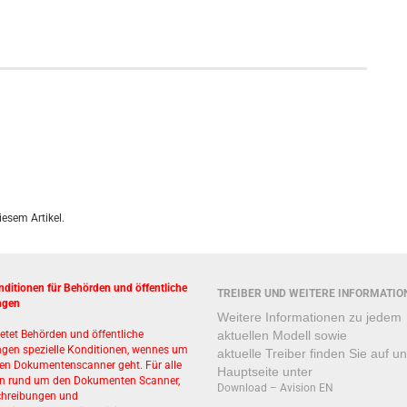
iesem Artikel.
ditionen für Behörden und öffentliche
TREIBER UND WEITERE INFORMATIO
ngen
Weitere Informationen zu jedem
ietet Behörden und öffentliche
aktuellen Modell sowie
ngen spezielle Konditionen, wennes um
aktuelle Treiber finden Sie auf u
en Dokumentenscanner geht. Für alle
Hauptseite unter
en rund um den Dokumenten Scanner,
Download – Avision EN
chreibungen und