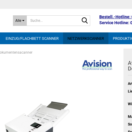
Bestell.-Hotline
Suche...
Alle
Service Hotline:
EINZUG/FLACHBETT SCANNER
NETZWERKSCANNER
PRODUKTI
okumentensacanner
A
D
Art
Li
Wi
Ma
So
So